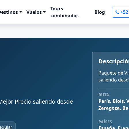
Tours
Destinos
Vuelos
Blog
+52
combinados
Descripció
Paquete de Vi
saliendo des
RUTA
Mejor Precio saliendo desde
París, Blois, 
Zaragoza, Ba
PAÍSES
egular
España, Franc