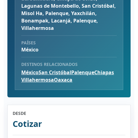
Lagunas de Montebello, San Cristóbal,
Misol Ha, Palenque, Yaxchilán,
Bonampak, Lacanjá, Palenque,
Villahermosa
PAÍSES
México
DESTINOS RELACIONADOS
México
San Cristóbal
Palenque
Chiapas
Villahermosa
Oaxaca
DESDE
Cotizar