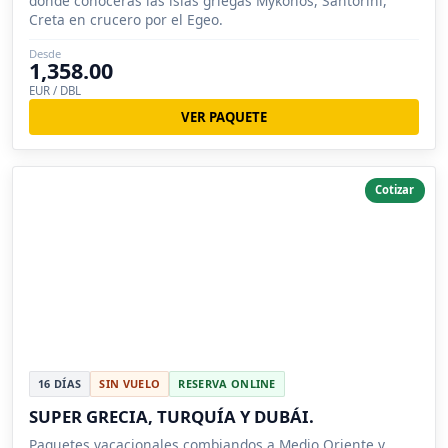
donde conocerás las islas griegas Mykonos, Santorini,
Creta en crucero por el Egeo.
Desde
1,358.00
EUR / DBL
VER PAQUETE
Cotizar
16 DÍAS
SIN VUELO
RESERVA ONLINE
SUPER GRECIA, TURQUÍA Y DUBÁI.
Paquetes vacacionales combiandos a Medio Oriente y