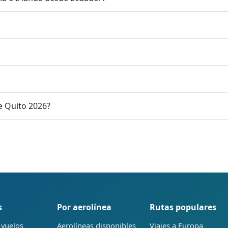
e Quito 2026?
s
Por aerolínea
Rutas populares
 vuelos
Aerolíneas disponibles
Viajes a Europa