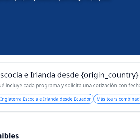
Escocia e Irlanda desde {origin_country}
 incluye cada programa y solicita una cotización con fecha 
 Inglaterra Escocia e Irlanda desde Ecuador
Más tours combinad
ibles