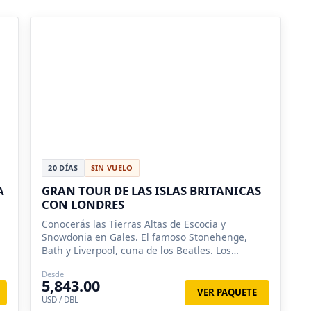
20 DÍAS
SIN VUELO
A
GRAN TOUR DE LAS ISLAS BRITANICAS
CON LONDRES
Conocerás las Tierras Altas de Escocia y
Snowdonia en Gales. El famoso Stonehenge,
Bath y Liverpool, cuna de los Beatles. Los
Acantilados de Moher, la Calzada del Gigante.
Desde
5,843.00
VER PAQUETE
USD / DBL