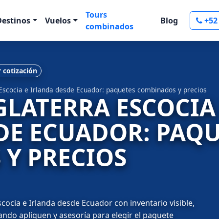
Tours
Destinos
Vuelos
Blog
+52
combinados
r cotización
 Escocia e Irlanda desde Ecuador: paquetes combinados y precios
GLATERRA ESCOCIA
DE ECUADOR: PAQU
Y PRECIOS
ocia e Irlanda desde Ecuador con inventario visible,
uando apliquen y asesoría para elegir el paquete