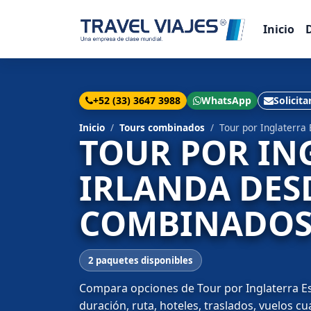
Inicio
+52 (33) 3647 3988
WhatsApp
Solicita
Inicio
Tours combinados
Tour por Inglaterra
TOUR POR IN
IRLANDA DES
COMBINADOS 
2 paquetes disponibles
Compara opciones de Tour por Inglaterra Esc
duración, ruta, hoteles, traslados, vuelos c